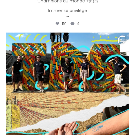
Champions du monde ⭐️🇫🇷
Immense privilège
...
119
4
vbpresta
Juil 23