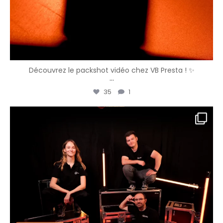
Découvrez le packshot vidéo chez VB Presta ! ✨
...
35
1
vbpresta
Avr 10