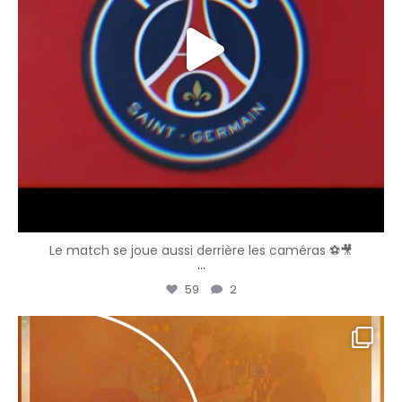
Le match se joue aussi derrière les caméras ⚽🎥
...
59
2
vbpresta
Déc 31