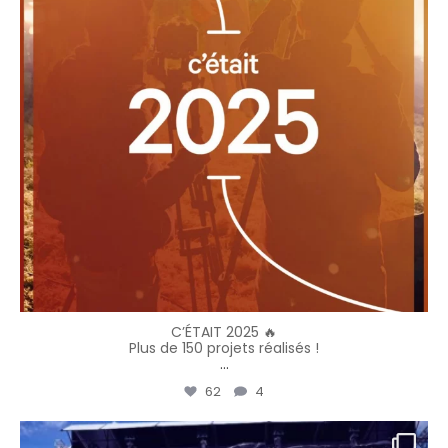
C’ÉTAIT 2025 🔥
Plus de 150 projets réalisés !
...
62
4
vbpresta