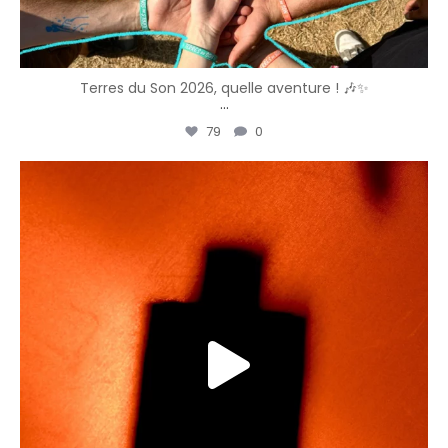
Terres du Son 2026, quelle aventure ! 🎶✨
...
79
0
vbpresta
Avr 13