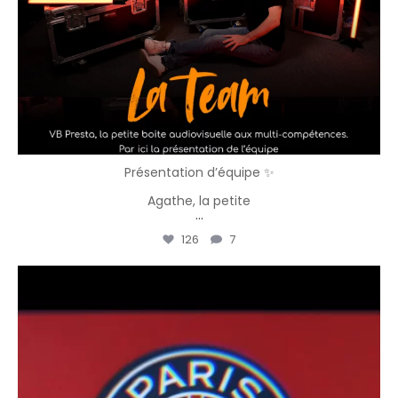
Présentation d’équipe ✨
Agathe, la petite
...
126
7
vbpresta
Avr 8